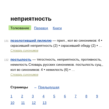
неприятность
Толкование
Перевод
Книги
позолотивший пилюлю
— прил., кол во синонимов: 4 •
131
скрасивший неприятность (2) • скрасивший обиду (2) • …
Словарь синонимов
постылость
— тягостность, неприятность, противность,
132
немилость Словарь русских синонимов. постылость сущ.,
кол во синонимов: 4 • немилость (6) • …
Словарь синонимов
Страницы
←
Предыдущая
1
2
3
4
5
6
7
8
9
10
11
12
13